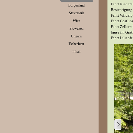
Fahrt Niederal
Burgenland
▼
Besichtigung 
Steiermark
▼
Fahrt Wildal
Wien
Fahrt Göstlin
▼
Fahrt Zellerra
Slowakeii
▼
Jause im Gas
Ungarn
▼
Fahrt Lilienfe
Tschechien
▼
Inhalt