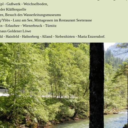
pl -
Gußwerk -
Weichselboden,
der Kläfferquelle
pen, Besuch des Wasserleitungsmuseums
g/Ybbs -
Lunz am See, Mittagessen im Restaurant Seeterasse
in -
Erlaufsee -
Wienerbruck -
Türnitz
thaus Goldener Löwe
ld -
Hainfeld -
Hafnerberg -
Alland -
Siebenhirten -
Maria Enzersdorf.