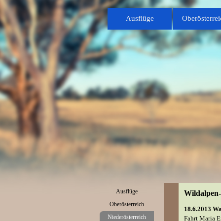
Direkt zum Seiteninhalt
Ausflüge
Oberösterrei
Menü überspringen
Ausflüge
Wildalpen
Oberösterreich
▼
18.6.2013 W
Niederösterreich
▼
Fahrt Maria E