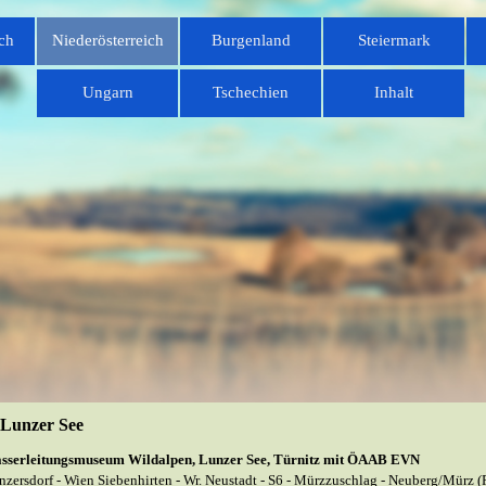
Menü überspringen
ch
Niederösterreich
Burgenland
Steiermark
▼
▼
▼
Ungarn
Tschechien
Inhalt
▼
▼
-Lunzer See
asserleitungsmuseum Wildalpen, Lunzer See, Türnitz mit ÖAAB EVN
nzersdorf -
Wien Siebenhirten -
Wr. Neustadt -
S6 -
Mürzzuschlag -
Neuberg/Mürz (