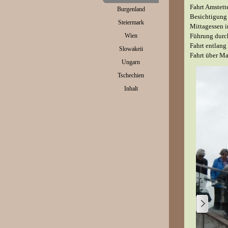
Fahrt Amstett
Burgenland
▼
Besichtigung 
Steiermark
▼
Mittagessen i
Wien
Führung durch
▼
Fahrt entlan
Slowakeii
▼
Fahrt über Ma
Ungarn
▼
Tschechien
▼
Inhalt