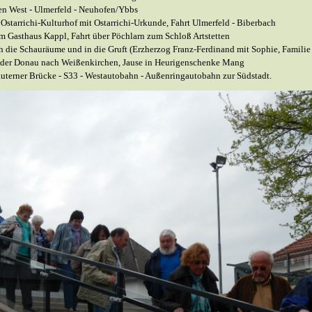
en West -
Ulmerfeld -
Neuhofen/Ybbs
Ostarrichi-
Kulturhof mit Ostarrichi-
Urkunde, Fahrt Ulmerfeld -
Biberbach
m Gasthaus Kappl, Fahrt über Pöchlarn zum Schloß Artstetten
 die Schauräume und in die Gruft (Erzherzog Franz-
Ferdinand mit Sophie, Famili
g der Donau nach Weißenkirchen, Jause in Heurigenschenke Mang
uterner Brücke -
S33 -
Westautobahn -
Außenringautobahn zur Südstadt.