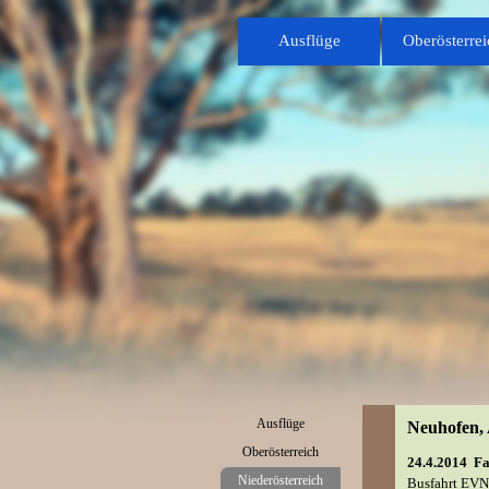
Direkt zum Seiteninhalt
Ausflüge
Oberösterrei
Menü überspringen
Ausflüge
Neuhofen, 
Oberösterreich
▼
24.4.2014 Fa
Niederösterreich
▼
Busfahrt EVN 