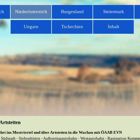
Menü überspringen
ch
Niederösterreich
Burgenland
Steiermark
▼
▼
▼
Ungarn
Tschechien
Inhalt
▼
▼
Artstetten
hrt ins Mostviertel und über Artstetten in die Wachau mit ÖAAB EVN
Südstadt -
Siebenhirten -
Außenringautobahn -
Westautobahn -
Raststation Kemme