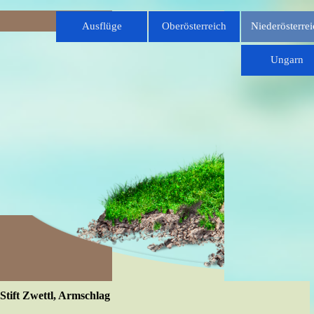
Direkt zum Seiteninhalt
Menü überspringen
Ausflüge
Oberösterreich
Niederösterrei
▼
Ungarn
Stift Zwettl, Armschlag