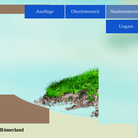
Direkt zum Seiteninhalt
Menü überspringen
Ausflüge
Oberösterreich
Niederösterrei
▼
Ungarn
Römerland