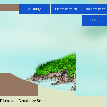
Direkt zum Seiteninhalt
Menü überspringen
Ausflüge
Oberösterreich
Niederösterrei
▼
Ungarn
Eisenstadt, Neusiedler See