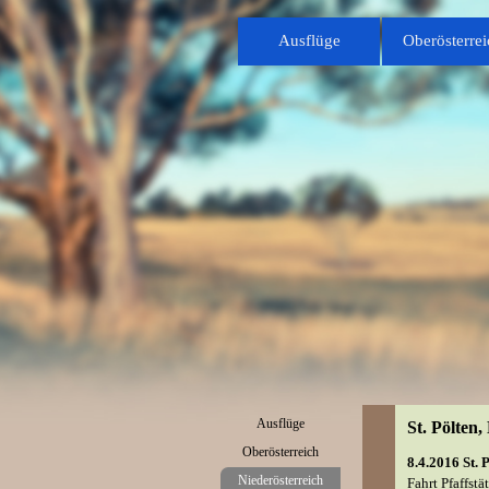
Direkt zum Seiteninhalt
Ausflüge
Oberösterrei
Menü überspringen
Ausflüge
St. Pölten,
Oberösterreich
▼
8.4.2016 St.
Niederösterreich
▼
Fahrt Pfaffstä