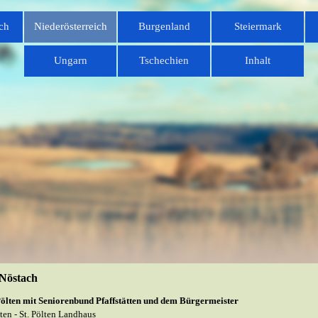
Menü überspringen
ch
Niederösterreich
Burgenland
Steiermark
▼
▼
▼
Ungarn
Tschechien
Inhalt
▼
▼
 Nöstach
 Pölten mit Seniorenbund Pfaffstätten und dem Bürgermeister
tten - St. Pölten Landhaus