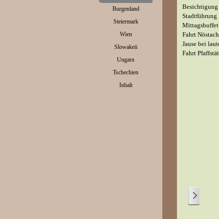
Besichtigung
Burgenland
▼
Stadtführung 
Steiermark
▼
Mittagsbuffe
Wien
Fahrt Nöstac
▼
Jause bei lau
Slowakeii
▼
Fahrt Pfaffstä
Ungarn
▼
Tschechien
▼
Inhalt