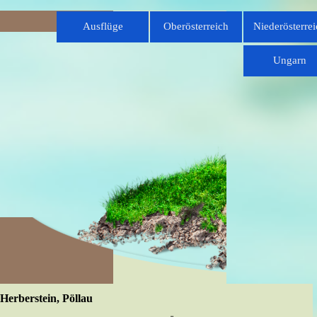
Direkt zum Seiteninhalt
Menü überspringen
Ausflüge
Oberösterreich
Niederösterrei
▼
Ungarn
Herberstein, Pöllau