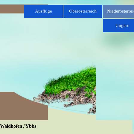
Direkt zum Seiteninhalt
Menü überspringen
Ausflüge
Oberösterreich
Niederösterrei
▼
Ungarn
Waidhofen / Ybbs