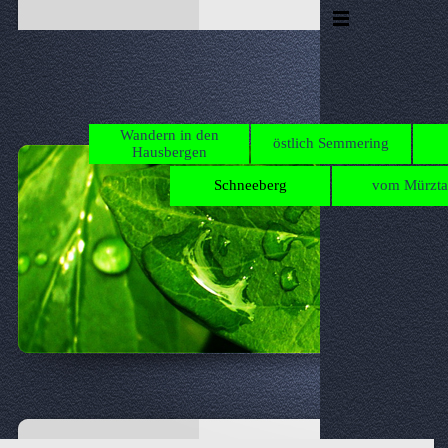
Direkt zum Seiteninhalt
Menü überspringen
Wandern in den
östlich Semmering
Hausbergen
Schneeberg
vom Mürzta
▼